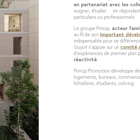
en partenariat avec les coll
soigner, étudier… en répondant 
particuliers ou professionnels.
Le groupe Princip,
acteur fami
au fil de son
important déve
indispensable pour se différenc
Guyot s’appuie sur un
comité 
d’expériences de premier plan 
réactivité
.
Princip Promotion développe d
logements, bureaux, commerces,
hôtellerie, étudiants, coliving.